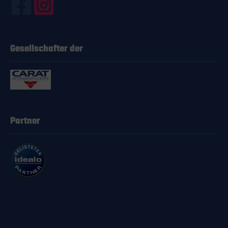
seit langem
ige und
ige Produkte.
ezielle Produkt ist
hland hergestellt
Gesellschafter der
tiert höchste
und Beständigkeit.
fessionelle
 Kunststoffpflege
ffektiv leichte
otorrad- und
ächen 75 ml
Partner
 mehrfache
odukt der
rten Marke
and
ert's
ol Profi
tferner ist einfach
nden. Du musst das
ur auf die
ne Oberfläche
 und mit einem
 Tuch verreiben,