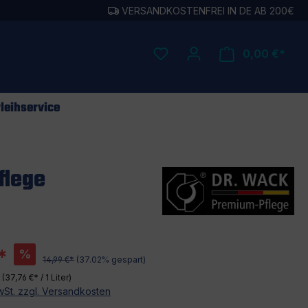
VERSANDKOSTENFREI IN DE AB 200€
0,00 €*
leihservice
flege
*
%
14,99 €*
(37.02% gespart)
r
(37,76 €* / 1 Liter)
MwSt. zzgl. Versandkosten