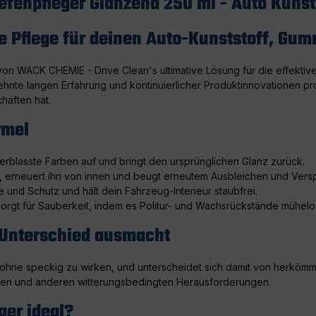
efenpfleger Glänzend 250 ml - Auto Kunst
te Pflege für deinen Auto-Kunststoff, Gum
on WACK CHEMIE - Drive Clean's ultimative Lösung für die effektive
hnte langen Erfahrung und kontinuierlicher Produktinnovationen prof
haften hat.
rmel
erblasste Farben auf und bringt den ursprünglichen Glanz zurück.
ein, erneuert ihn von innen und beugt erneutem Ausbleichen und Vers
 und Schutz und hält dein Fahrzeug-Interieur staubfrei.
orgt für Sauberkeit, indem es Politur- und Wachsrückstände mühelos
 Unterschied ausmacht
 ohne speckig zu wirken, und unterscheidet sich damit von herkömm
en und anderen witterungsbedingten Herausforderungen.
ger ideal?