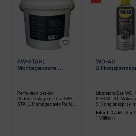
SW-STAHL
WD-40
Montagepaste:
Silikonglanzsp
Schonende &
Hochwertiges
problemfreie
Glanzspray für
Montage für alle
Motorräder,
Perfektion bei der
Übersicht Das WD-
Rad-/Reifen-
Spraydose 40
Reifenmontage mit der SW-
SPECIALIST Motorr
Kombinationen -
STAHL Montagepaste Reifen
Silikonglanzspray is
biologi
wechseln kann
ultimativer Partner f
Inhalt:
0.4 Milliliter
(
kräfteraubend und
Pflege und den Sch
1 Milliliter)
beschwerlich sein, aber nicht
Deines Motorrads. M
mit der richtigen
einfachen Anwendu
Unterstützung. Genau hier
es Deinem Gefährt 