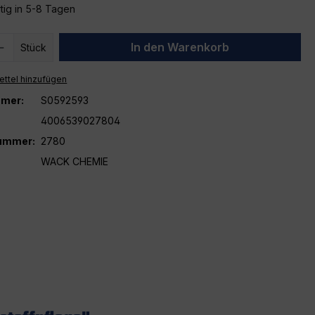
tig in 5-8 Tagen
 Anzahl: Gib den gewünschten Wert ein 
In den Warenkorb
Stück
ttel hinzufügen
mer:
S0592593
4006539027804
nummer:
2780
WACK CHEMIE