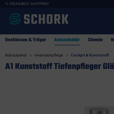
%
FRÜHLINGS SHOPPING!
springen
Zur Hauptnavigation springen
Dachboxen & Träger
Autozubehör
Chemie
W
Autozubehör
Innenraumpflege
Cockpit & Kunststoff
A1 Kunststoff Tiefenpfleger Gl
Bildergalerie überspringen