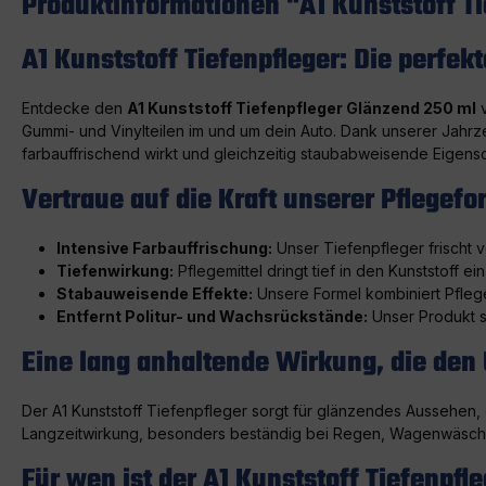
Produktinformationen "A1 Kunststoff Ti
A1 Kunststoff Tiefenpfleger: Die perfek
Entdecke den
A1 Kunststoff Tiefenpfleger Glänzend 250 ml
v
Gummi- und Vinylteilen im und um dein Auto. Dank unserer Jahrze
farbauffrischend wirkt und gleichzeitig staubabweisende Eigensc
Vertraue auf die Kraft unserer Pflegefo
Intensive Farbauffrischung:
Unser Tiefenpfleger frischt v
Tiefenwirkung:
Pflegemittel dringt tief in den Kunststoff 
Stabauweisende Effekte:
Unsere Formel kombiniert Pflege
Entfernt Politur- und Wachsrückstände:
Unser Produkt s
Eine lang anhaltende Wirkung, die den
Der A1 Kunststoff Tiefenpfleger sorgt für glänzendes Aussehen,
Langzeitwirkung, besonders beständig bei Regen, Wagenwäsch
Für wen ist der A1 Kunststoff Tiefenpfle