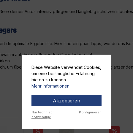
ußere deines Autos intensiv pflegen und langlebig schützen möchtest.
egers
ert dir optimale Ergebnisse. Hier sind ein paar Tipps, wie du das B
hwamm auf die zu pflegenden Oberflächen auf.
irken.
ch, um überschüssiges Produkt zu entfernen und einen glänzenden F
Diese Website verwendet Cookies,
um eine bestmögliche Erfahrung
bieten zu können.
Mehr Informationen ...
Akzeptieren
Nur technisch
Konfigurieren
notwendige
%
%