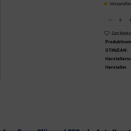
Versandfer
Produkt
Zum Merkze
Produktnum
GTIN/EAN:
Hersteller
Hersteller