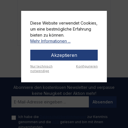
19,99 €*
31,89 €*
(37.32% gespart)
Diese Website verwendet Cookies,
um eine bestmögliche Erfahrung
In den Warenkorb
bieten zu können.
Mehr Informationen ...
Akzeptieren
Nur technisch
Konfigurieren
notwendige
Abonniere den kostenlosen Newsletter und verpasse
keine Neuigkeit oder Aktion mehr!
Absenden
Ich habe die
Datenschutzbestimmungen
zur Kenntnis
genommen und die
AGB
gelesen und bin mit ihnen
einverstanden.