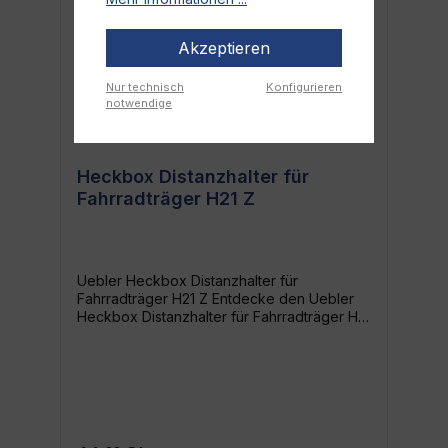
Akzeptieren
Nur technisch
Konfigurieren
notwendige
Heckbox Distanzhalter für
Fahrradträger H21 Z
Uebler Heckbox Distanzhalter für
Fahrradträger H21 Z Entdecke den Uebler
Heckbox Distanzhalter für Fahrradträger H21
Z - die perfekte Lösung für alle, die noch
mehr Platz und Flexibilität auf Reisen mit
dem Fahrradträger benötigen. Der
Distanzhalter ist speziell entwickelt, um eine
zusätzliche Heckbox an deinem
Fahrradträger H21 Z zu montieren und somit
den Stauraum für all deine Utensilien