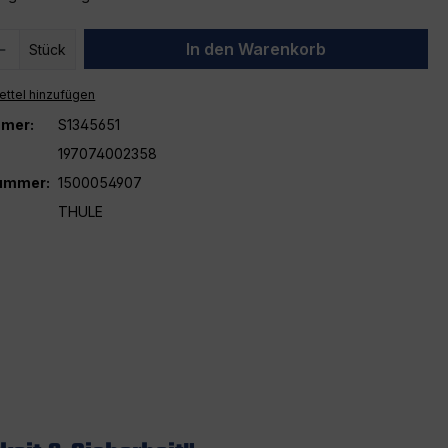
 Anzahl: Gib den gewünschten Wert ein 
In den Warenkorb
Stück
ttel hinzufügen
mer:
S1345651
197074002358
nummer:
1500054907
THULE