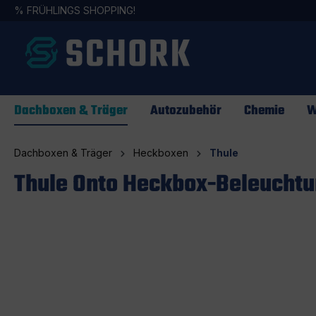
%
FRÜHLINGS SHOPPING!
springen
Zur Hauptnavigation springen
Dachboxen & Träger
Autozubehör
Chemie
W
Dachboxen & Träger
Heckboxen
Thule
Thule Onto Heckbox-Beleuchtun
Bildergalerie überspringen