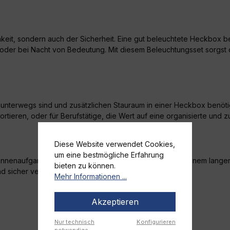
chkeit, sondern auch der Sicherheit. Eine gut beleuchtete Heckbox
der bei Nacht von Bedeutung. Mit diesem Beleuchtungsset sorgst du 
.
to unterwegs sind und zusätzlichen Stauraum in einer Heckbox benöti
ortieren, oder für Berufstätige, die Wert auf eine organisierte und
Diese Website verwendet Cookies,
um eine bestmögliche Erfahrung
 Sonnenaufgang zu genießen, oder du spät abends nach einem lange
bieten zu können.
nd sicher verstauen kannst.
Mehr Informationen ...
Akzeptieren
Nur technisch
Konfigurieren