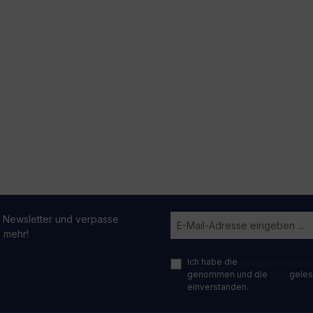
 Newsletter und verpasse
n mehr!
Ich habe die
Datenschutzbes
genommen und die
AGB
gelese
einverstanden.