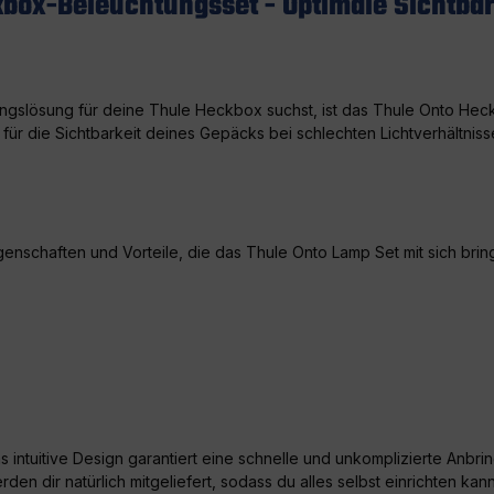
box-Beleuchtungsset - Optimale Sichtbar
tungslösung für deine Thule Heckbox suchst, ist das Thule Onto He
r die Sichtbarkeit deines Gepäcks bei schlechten Lichtverhältnisse
igenschaften und Vorteile, die das Thule Onto Lamp Set mit sich bring
Das intuitive Design garantiert eine schnelle und unkomplizierte An
rden dir natürlich mitgeliefert, sodass du alles selbst einrichten ka