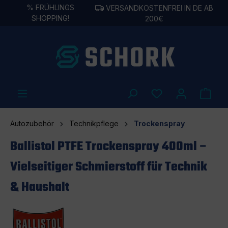
%
FRÜHLINGS
VERSANDKOSTENFREI IN DE AB
alt springen
SHOPPING!
200€
Autozubehör
Technikpflege
Trockenspray
Ballistol PTFE Trockenspray 400ml –
Vielseitiger Schmierstoff für Technik
& Haushalt