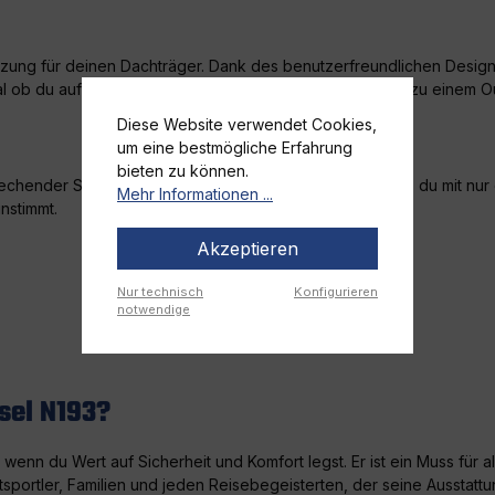
nzung für deinen Dachträger. Dank des benutzerfreundlichen Desig
egal ob du auf dem Weg in den Urlaub, zum Camping oder zu einem Ou
Diese Website verwendet Cookies,
um eine bestmögliche Erfahrung
bieten zu können.
sprechender Schlossnummer konzipiert. Das bedeutet, dass du mit nu
Mehr Informationen ...
nstimmt.
Akzeptieren
Nur technisch
Konfigurieren
notwendige
sel N193?
wenn du Wert auf Sicherheit und Komfort legst. Er ist ein Muss für a
sportler, Familien und jeden Reisebegeisterten, der seine Ausstattu