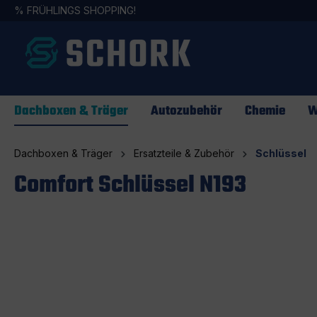
%
FRÜHLINGS SHOPPING!
springen
Zur Hauptnavigation springen
Dachboxen & Träger
Autozubehör
Chemie
W
Dachboxen & Träger
Ersatzteile & Zubehör
Schlüssel
Comfort Schlüssel N193
Bildergalerie überspringen