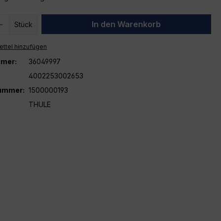
 Anzahl: Gib den gewünschten Wert ein 
In den Warenkorb
Stück
ttel hinzufügen
mer:
36049997
4002253002653
nummer:
1500000193
THULE