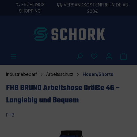
%
FRÜHLINGS
VERSANDKOSTENFREI IN DE AB
alt springen
SHOPPING!
200€
Industriebedarf
Arbeitsschutz
Hosen/Shorts
FHB BRUNO Arbeitshose Größe 46 –
Langlebig und Bequem
FHB
Bildergalerie überspringen