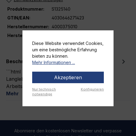
Produktnummer:
S1325140
GTIN/EAN:
4030646271423
Herstellernummer:
4000375010
Hersteller
FHB
Diese Website verwendet Cookies,
um eine bestmögliche Erfahrung
bieten zu können.
Beschreibung
Mehr Informationen ...
```html FHB BRUNO Arbeitshose Größe 46 –
Akzeptieren
Langlebig und Bequem Die FHB BRUNO
Arbeitshose in der Größe 46 vereint herausr…
Nur technisch
Konfigurieren
Mehr
notwendige
Abonniere den kostenlosen Newsletter und verpasse