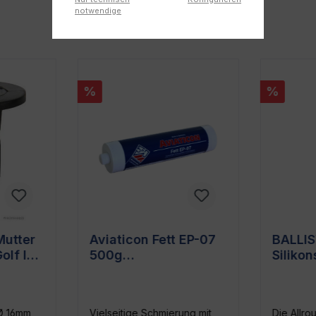
notwendige
%
%
utter
Aviaticon Fett EP-07
BALLI
lf IV,
500g
Siliko
n Türen
Schraubkartusche
Schmie
vielseitig einsetzbar
Pflege
Isolier
Ø 16mm
Vielseitige Schmierung mit
Die Allro