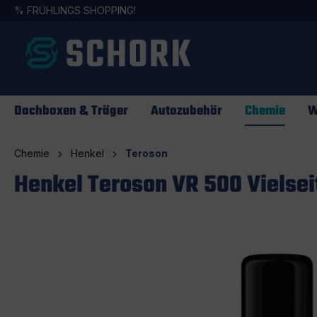
%
FRÜHLINGS SHOPPING!
springen
Zur Hauptnavigation springen
Dachboxen & Träger
Autozubehör
Chemie
W
Chemie
Henkel
Teroson
Henkel Teroson VR 500 Vielsei
Bildergalerie überspringen