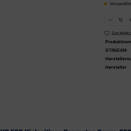
Versandfer
Produkt
Zum Merkze
Produktnum
GTIN/EAN:
Hersteller
Hersteller