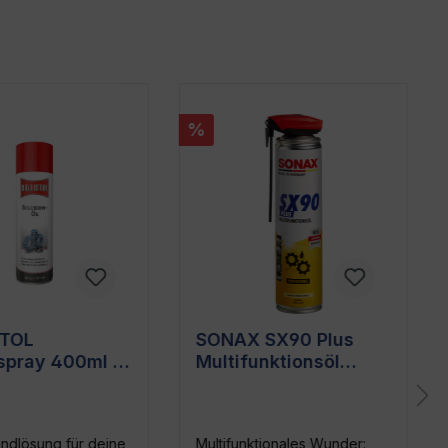
%
STOL
SONAX SX90 Plus
nspray 400ml –
Multifunktionsöl
rmittel,
400ml - Easy Spray
spray,
Universalöl
spray
undlösung für deine
Multifunktionales Wunder: