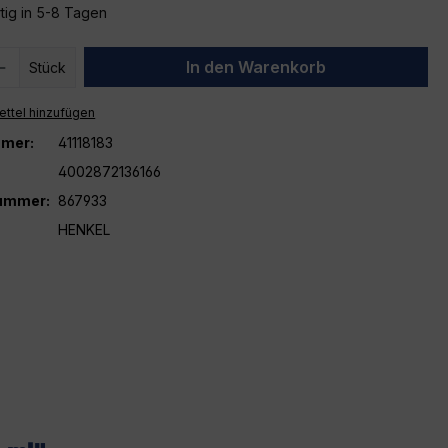
tig in 5-8 Tagen
 Anzahl: Gib den gewünschten Wert ein 
In den Warenkorb
Stück
ttel hinzufügen
mer:
41118183
4002872136166
nummer:
867933
HENKEL