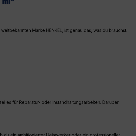
0 ml"
r weltbekannten Marke HENKEL, ist genau das, was du brauchst.
sei es für Reparatur- oder Instandhaltungsarbeiten. Darüber
 du ein ambitionierter Heimwerker oder ein professioneller