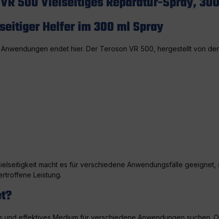
VR 500 Vielseitiges Reparatur-Spray, 30
seitiger Helfer im 300 ml Spray
ge Anwendungen endet hier. Der Teroson VR 500, hergestellt von de
Vielseitigkeit macht es für verschiedene Anwendungsfälle geeignet, 
rtroffene Leistung.
et?
iges und effektives Medium für verschiedene Anwendungen suchen. Ob