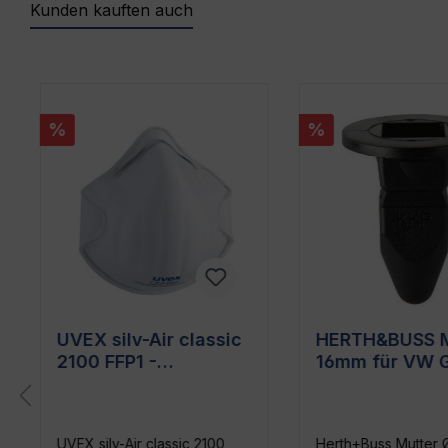
Kunden kauften auch
Produktgalerie überspringen
%
%
UVEX silv-Air classic
HERTH&BUSS M
2100 FFP1 -
16mm für VW Go
Komfortable
Polo, Seat Leo
Atemschutzmaske
für perfekten Schutz
UVEX silv-Air classic 2100
Herth+Buss Mutter 