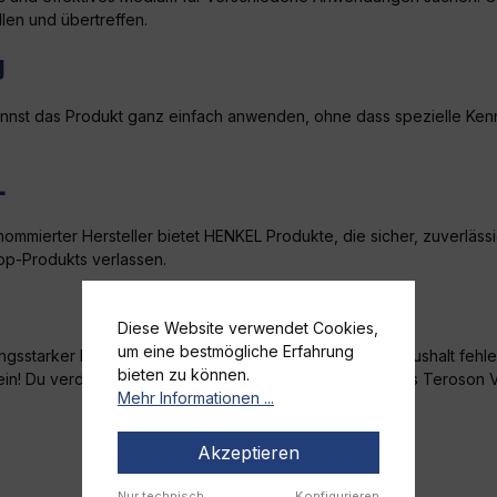
len und übertreffen.
g
st das Produkt ganz einfach anwenden, ohne dass spezielle Kenntnis
L
enommierter Hersteller bietet HENKEL Produkte, die sicher, zuverläs
Top-Produkts verlassen.
Diese Website verwendet Cookies,
um eine bestmögliche Erfahrung
gsstarker Begleiter. Es ist ein Produkt, das in keinem Haushalt fe
bieten zu können.
t sein! Du verdienst nichts weniger als das Beste. Hol dir das Tero
Mehr Informationen ...
Akzeptieren
Nur technisch
Konfigurieren