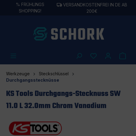
%
FRÜHLINGS
VERSANDKOSTENFREI IN DE AB
alt springen
SHOPPING!
200€
Werkzeuge
Steckschlüssel
Durchgangsstecknüsse
KS Tools Durchgangs-Stecknuss SW
11.0 L 32.0mm Chrom Vanadium