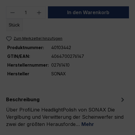
Produkt Anzahl: Gib den gewünschten We
In den Warenkorb
Stück
Zum Merkzettel hinzufügen
Produktnummer:
40103442
GTIN/EAN:
4064700276147
Herstellernummer:
02761410
Hersteller
SONAX
Beschreibung
Über ProfiLine HeadlightPolish von SONAX Die
Vergilbung und Verwitterung der Scheinwerfer sind
zwei der größten Herausforde…
Mehr