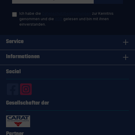
praktisch jeder Fläche im Haushalt oder am
Arbeitsplatz verwendet werden. So einfach
Ich habe die
Datenschutzbestimmungen
zur Kenntnis
funktioniert der SONAX PL ActiFoam Energy
genommen und die
AGB
gelesen und bin mit ihnen
Bereite die zu reinigende Fläche vor, indem du
einverstanden.
grobe Verschmutzungen entfernst. Dann gib eine
ausreichende Menge des Reinigers auf ein
weiches Tuch oder direkt auf die Fläche. Nun
Service
musst du nur noch den Schmutz wegputzen.
Einfacher geht’s nicht! Für wen ist der SONAX PL
ActiFoam Energy besonders geeignet? Der
Informationen
SONAX PL ActiFoam Energy ist für alle geeignet,
die Wert auf Sauberkeit und Hygiene legen. Ob
Social
du ein Hausmeister in einem großen Gebäude mit
vielen unterschiedlichen Flächen bist, eine
Hausfrau, die ihren Haushalt sauber halten
möchte, oder jemand, der für die Reinigung eines
Büros verantwortlich ist – dieser Reiniger ist die
richtige Wahl. Fazit Mit dem SONAX PL ActiFoam
Gesellschafter der
Energy erhältst du einen Reiniger, der vielseitig
einsetzbar ist, kraftvoll wirkt und dabei sehr
ergiebig ist. Hole dir das Produkt nach Hause und
überzeuge dich selbst von seiner Leistung!
Partner