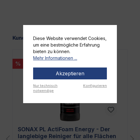
Produktgalerie überspringen
Kunden kauften auch
Diese Website verwendet Cookies,
um eine bestmögliche Erfahrung
bieten zu können.
Mehr Informationen ...
%
Akzeptieren
Nur technisch
Konfigurieren
notwendige
SONAX PL ActiFoam Energy - Der
langlebige Reiniger für alle Flächen