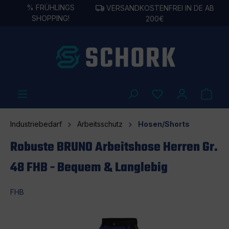
%
FRÜHLINGS
VERSANDKOSTENFREI IN DE AB
alt springen
SHOPPING!
200€
Industriebedarf
Arbeitsschutz
Hosen/Shorts
Robuste BRUNO Arbeitshose Herren Gr.
48 FHB - Bequem & Langlebig
FHB
Bildergalerie überspringen