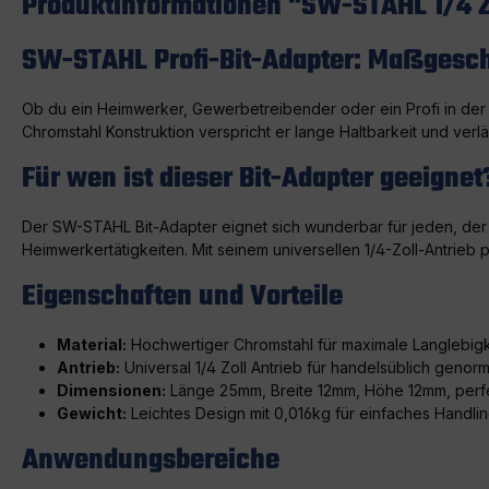
Produktinformationen "SW-STAHL 1/4 Z
SW-STAHL Profi-Bit-Adapter: Maßgeschn
Ob du ein Heimwerker, Gewerbetreibender oder ein Profi in der I
Chromstahl Konstruktion verspricht er lange Haltbarkeit und ver
Für wen ist dieser Bit-Adapter geeignet
Der SW-STAHL Bit-Adapter eignet sich wunderbar für jeden, der 
Heimwerkertätigkeiten. Mit seinem universellen 1/4-Zoll-Antrieb
Eigenschaften und Vorteile
Material:
Hochwertiger Chromstahl für maximale Langlebigke
Antrieb:
Universal 1/4 Zoll Antrieb für handelsüblich geno
Dimensionen:
Länge 25mm, Breite 12mm, Höhe 12mm, perfe
Gewicht:
Leichtes Design mit 0,016kg für einfaches Handli
Anwendungsbereiche