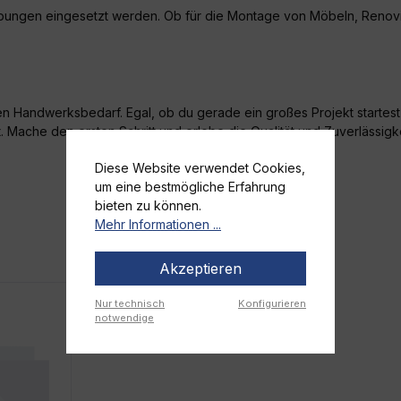
gebungen eingesetzt werden. Ob für die Montage von Möbeln, Renov
n Handwerksbedarf. Egal, ob du gerade ein großes Projekt startest o
 Mache den ersten Schritt und erlebe die Qualität und Zuverlässi
Diese Website verwendet Cookies,
um eine bestmögliche Erfahrung
bieten zu können.
Mehr Informationen ...
Akzeptieren
Nur technisch
Konfigurieren
notwendige