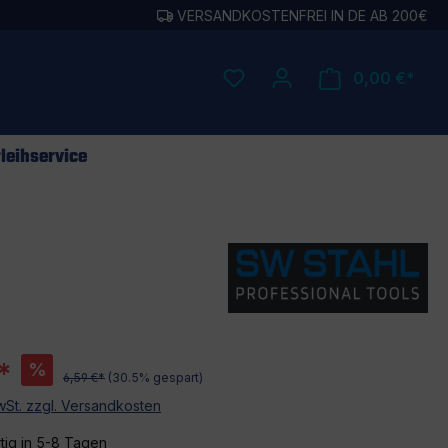
VERSANDKOSTENFREI IN DE AB 200€
0,00 €*
leihservice
*
%
6,59 €*
(30.5% gespart)
MwSt. zzgl. Versandkosten
tig in 5-8 Tagen