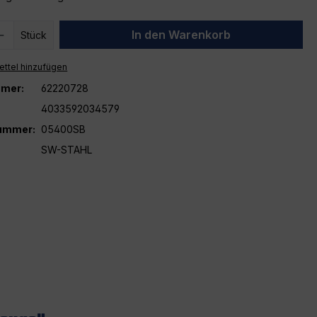
 Anzahl: Gib den gewünschten Wert ein 
In den Warenkorb
Stück
ttel hinzufügen
mer:
62220728
4033592034579
nummer:
05400SB
SW-STAHL