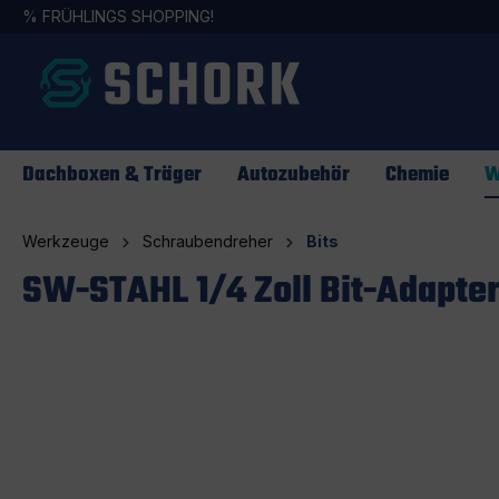
%
FRÜHLINGS SHOPPING!
springen
Zur Hauptnavigation springen
Dachboxen & Träger
Autozubehör
Chemie
W
Werkzeuge
Schraubendreher
Bits
SW-STAHL 1/4 Zoll Bit-Adapte
Bildergalerie überspringen