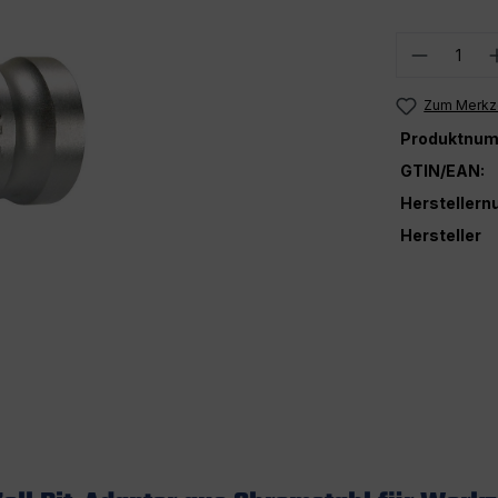
Produkt
Zum Merkze
Produktnum
GTIN/EAN:
Hersteller
Hersteller