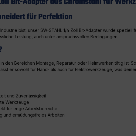
oll Bit-Adapter aus Chromstahl für Werk
eidert für Perfektion
ndustrie bist, unser SW-STAHL 1/4 Zoll Bit-Adapter wurde speziell f
lässliche Leistung, auch unter anspruchsvollen Bedingungen.
?
in den Bereichen Montage, Reparatur oder Heimwerken tätig ist. Sow
 passt er sowohl für Hand- als auch für Elektrowerkzeuge, was deine
it und Zuverlässigkeit
rmte Werkzeuge
kt für enge Arbeitsbereiche
ng und ermüdungsfreies Arbeiten