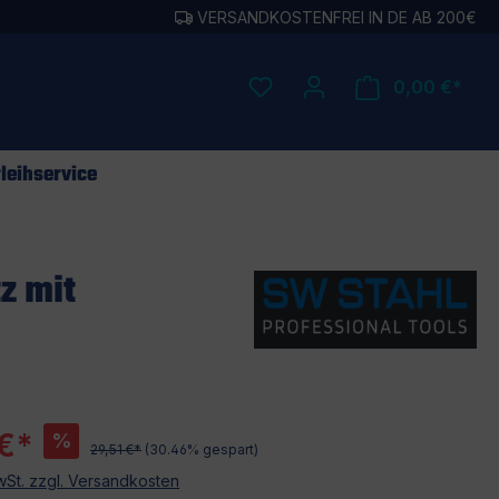
VERSANDKOSTENFREI IN DE AB 200€
0,00 €*
leihservice
z mit
€*
%
29,51 €*
(30.46% gespart)
MwSt. zzgl. Versandkosten