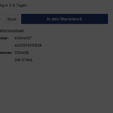
tig in 5-8 Tagen
 Anzahl: Gib den gewünschten Wert ein 
In den Warenkorb
Stück
ttel hinzufügen
mer:
63604037
4033592051828
nummer:
03146SB
SW-STAHL