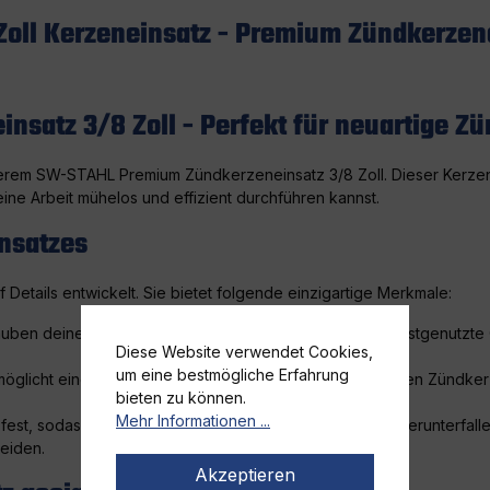
oll Kerzeneinsatz - Premium Zündkerzene
atz 3/8 Zoll - Perfekt für neuartige Z
erem SW-STAHL Premium Zündkerzeneinsatz 3/8 Zoll. Dieser Kerzenei
eine Arbeit mühelos und effizient durchführen kannst.
nsatzes
tails entwickelt. Sie bietet folgende einzigartige Merkmale:
ben deiner Zündkerzen. Der 3/8 Zoll Antrieb ist die meistgenutzte 
Diese Website verwendet Cookies,
um eine bestmögliche Erfahrung
öglicht eine sichere und fest sitzende Verbindung mit den Zündke
bieten zu können.
Mehr Informationen ...
 fest, sodass sie während des Wechselprozesses nicht herunterfalle
eiden.
Akzeptieren