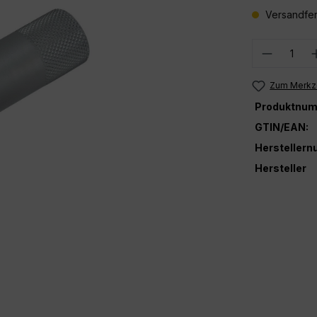
Versandfer
Produkt
Zum Merkze
Produktnum
GTIN/EAN:
Hersteller
Hersteller