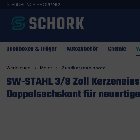
%
FRÜHLINGS SHOPPING!
springen
Zur Hauptnavigation springen
Dachboxen & Träger
Autozubehör
Chemie
W
Werkzeuge
Motor
Zündkerzeneinsatz
SW-STAHL 3/8 Zoll Kerzeneins
Doppelsechskant für neuartig
Bildergalerie überspringen