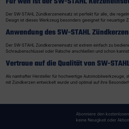
Für wen ist der SW-STAHL Kerzeneinsat
Der SW-STAHL Zündkerzeneinsatz ist perfekt für alle, die reg
Design ist dieses Werkzeug besonders geeignet für neuartige Zü
Anwendung des SW-STAHL Zündkerzen
Der SW-STAHL Zündkerzeneinsatz ist extrem einfach zu bedienen
Schraubenschlüssel oder Ratsche anschließen und schon kannst 
Vertraue auf die Qualität von SW-STAH
Als namhafter Hersteller für hochwertige Automobilwerkzeuge, st
mit Zündkerzen entwickelt wurde und optimal auf ihre Besonderheit
Abonniere den kostenlosen
keine Neuigkeit oder Aktio