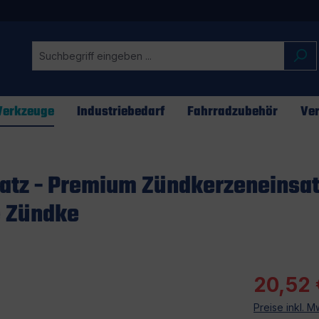
erkzeuge
Industriebedarf
Fahrradzubehör
Ver
atz - Premium Zündkerzeneinsat
e Zündke
20,52 
Preise inkl. 