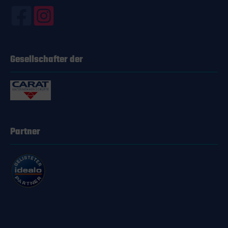
ch einfach und
vom Thule One-Key System
 kein spezielles
ist dabei ein treuer Begleiter,
, was dir Zeit und
ganz gleich ob du dein
ische
Fahrrad sicher am
ür Profis und Hobby-
Heckträger abschließen
oder deine Dachbox
Gesellschafter der
6 Ersatzteil für
verschließen willst, er passt
oWay
immer. Lieferumfang und
ermodelle 570003,
Produktdetails EAN:
ompatibel mit
4002253005708 Hersteller:
G1 944, 946 und
THULE Kategorie: Schlüssel
G2 920, 922
Produkt: Thule One-Key
ang: 1x Thule
System Schlüssel N 098
für das zweite Rad
Passend auch für Ausführung
Partner
Halt für Sorgenfreie
N098R Lieferumfang: 1x One-
er robuste Haltearm
Key System N098 1 Schlüssel
 einen festen Sitz
(Ohne Schloss) Für wen ist
ahrrads während
der Thule One-Key System
 Damit ist nicht nur
Schlüssel N 098 geeignet?
rheit deines Bikes,
Dieser Schlüssel ist perfekt
auch die der
für alle, die verschiedene
Verkehrsteilnehmer
Thule Produkte besitzen und
Ideal für
nach einer Lösung suchen,
te Radfahrer Egal,
um mit nur einem Schlüssel
s Hobby-Biker bei
alle Schlösser öffnen und