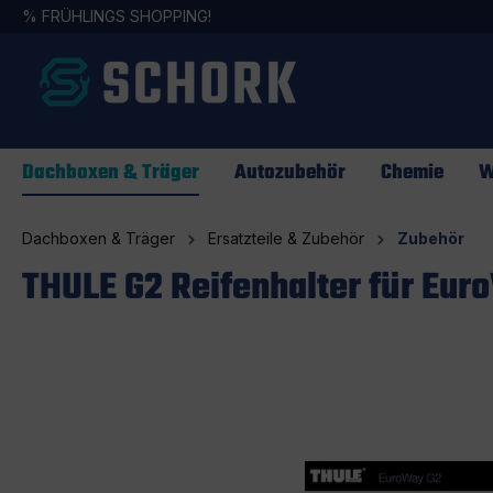
%
FRÜHLINGS SHOPPING!
springen
Zur Hauptnavigation springen
Dachboxen & Träger
Autozubehör
Chemie
W
Dachboxen & Träger
Ersatzteile & Zubehör
Zubehör
THULE G2 Reifenhalter für Eu
Bildergalerie überspringen