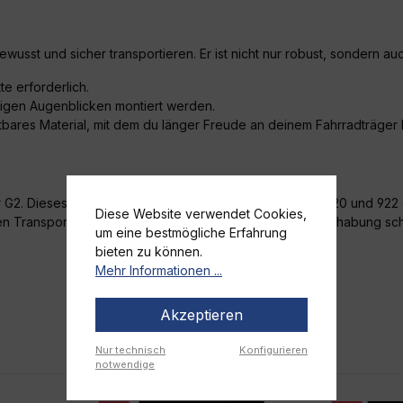
sst und sicher transportieren. Er ist nicht nur robust, sondern au
te erforderlich.
nigen Augenblicken montiert werden.
ares Material, mit dem du länger Freude an deinem Fahrradträger 
G2. Dieses Spitzenzubehör, speziell für den EuroWay 920 und 922 g
Diese Website verwendet Cookies,
en Transport seines Rades und eine unkomplizierte Handhabung schät
um eine bestmögliche Erfahrung
bieten zu können.
Mehr Informationen ...
Akzeptieren
Nur technisch
Konfigurieren
notwendige