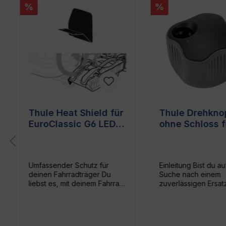
%
%
Thule Heat Shield für
Thule Drehkno
EuroClassic G6 LED &
ohne Schloss f
EuroWay G2 -
VeloCompact
Hitzeschutz für
924/926
Fahrradträger
Umfassender Schutz für
Einleitung Bist du auf der
deinen Fahrradträger Du
Suche nach einem
liebst es, mit deinem Fahrrad
zuverlässigen Ersa
neue Orte zu entdecken?
für deinen Thule
Dann weißt du sicher, wie
Fahrradträger? Der
wichtig ein zuverlässiger
Drehknopf XT ohne
Fahrradträger für dein
ist der ideale Partne