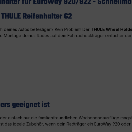
nhalter für EuroWay 920/922 - Schnellm
 THULE Reifenhalter G2
ch deines Autos befestigen? Kein Problem! Der
THULE Wheel Holde
 die Montage deines Rades auf dem Fahrradheckträger einfacher den
rs geeignet ist
oder einfach nur die familienfreundlichen Wochenendausflüge magst,
 ist das ideale Zubehör, wenn dein Radträger ein EuroWay 920 oder 9