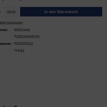
 Anzahl: Gib den gewünschten Wert ein 
In den Warenkorb
Stück
ttel hinzufügen
mer:
36062446
7313020009025
nummer:
1500051242
THULE