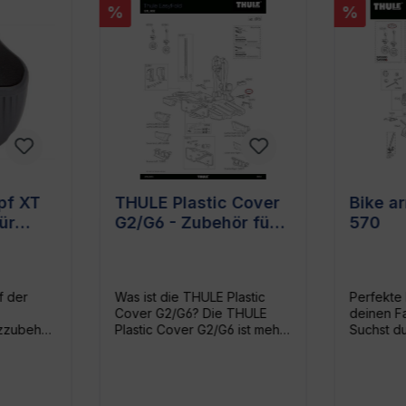
%
%
pf XT
THULE Plastic Cover
Bike a
ür
G2/G6 - Zubehör für
570
Fahrrad-Heckträger
Easy Fold 931,
EuroClassic G6 LED
Was ist die THULE Plastic
Perfekte 
928/929
Cover G2/G6? Die THULE
deinen Fa
tzzubehör
Plastic Cover G2/G6 ist mehr
Suchst du
als nur eine Abdeckung. Es
sicheren 
 Thule
handelt sich hier um ein
Lösung, 
 Schloss
essenzielles Zubehör für
Fahrrad 
r für
deinen Thule Fahrrad-
Fahrradh