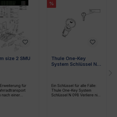
%
rm size 2 SMU
Thule One-Key
System Schlüssel N
098 - Ersatzschlüssel
für Thule Träger &
Traversen
Erweiterung für
Ein Schlüssel für alle Fälle:
hrradtransport
Thule One-Key System
 nach einer
Schlüssel N 098 Verliere nie
und stabilen
wieder den Überblick: Mit
um dein zweites
dem Thule One-Key System
auf dem
Schlüssel N 098 hast du die
eckträger zu
perfekte Lösung in der Hand.