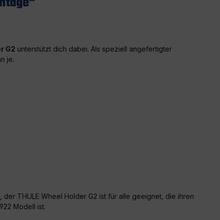
ontage"
r G2
unterstützt dich dabei. Als speziell angefertigter
n je.
 der THULE Wheel Holder G2 ist für alle geeignet, die ihren
22 Modell ist.