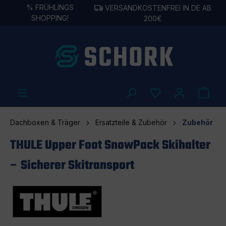
%
FRÜHLINGS
VERSANDKOSTENFREI IN DE AB
alt springen
SHOPPING!
200€
Dachboxen & Träger
Ersatzteile & Zubehör
Zubehör
THULE Upper Foot SnowPack Skihalter
– Sicherer Skitransport