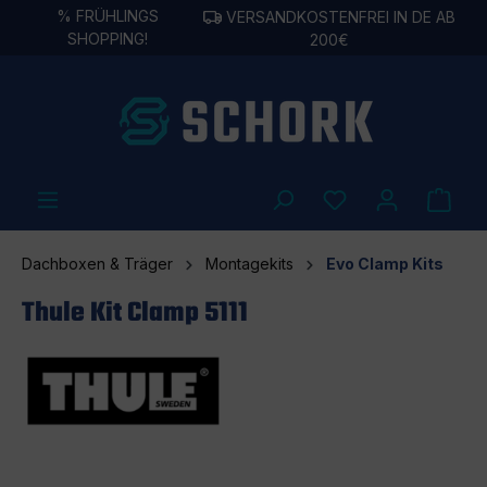
%
FRÜHLINGS
VERSANDKOSTENFREI IN DE AB
alt springen
SHOPPING!
200€
Dachboxen & Träger
Montagekits
Evo Clamp Kits
Thule Kit Clamp 5111
Bildergalerie überspringen