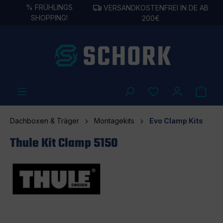
%
FRÜHLINGS
VERSANDKOSTENFREI IN DE AB
alt springen
SHOPPING!
200€
Dachboxen & Träger
Montagekits
Evo Clamp Kits
Thule Kit Clamp 5150
Bildergalerie überspringen