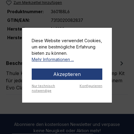
Zum Merkzettel hinzufügen
Produktnummer:
360188L6
GTIN/EAN:
7313020082837
Herstellernummer:
145150
Hersteller
THULE
Diese Website verwendet Cookies,
um eine bestmögliche Erfahrung
bieten zu können.
Mehr Informationen ...
Beschreibung
Thule Kit Clamp 5150 – dein Premium Evo Clamp Kit
Akzeptieren
für jeden Anlass Du bist auf der Suche nach einem
Nur technisch
Konfigurieren
Evo Clamp Kit,…
Mehr
notwendige
Abonniere den kostenlosen Newsletter und verpasse
keine Neuigkeit oder Aktion mehr!