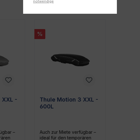
notwendige
%
 XXL -
Thule Motion 3 XXL -
600L
ügbar –
Auch zur Miete verfügbar –
rären
ideal für den temporären