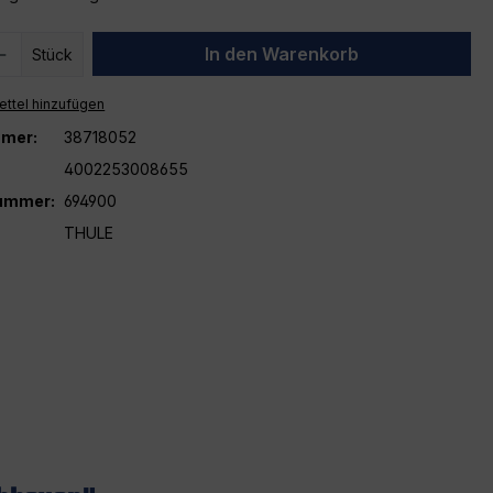
 Anzahl: Gib den gewünschten Wert ein 
In den Warenkorb
Stück
ttel hinzufügen
mer:
38718052
4002253008655
nummer:
694900
THULE