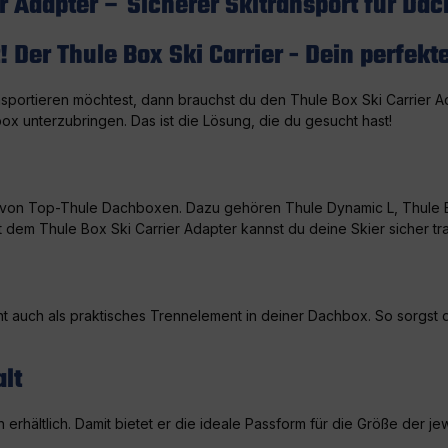
r Adapter – Sicherer Skitransport für Da
 Der Thule Box Ski Carrier - Dein perfekt
portieren möchtest, dann brauchst du den Thule Box Ski Carrier Ada
x unterzubringen. Das ist die Lösung, die du gesucht hast!
ihe von Top-Thule Dachboxen. Dazu gehören Thule Dynamic L, Thule
t dem Thule Box Ski Carrier Adapter kannst du deine Skier sicher tr
nt auch als praktisches Trennelement in deiner Dachbox. So sorgst 
lt
en erhältlich. Damit bietet er die ideale Passform für die Größe de