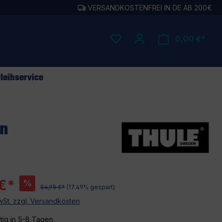
VERSANDKOSTENFREI IN DE AB 200€
0,00 €*
leihservice
en
€*
%
54,95 €*
(17.49% gespart)
MwSt. zzgl. Versandkosten
tig in 5-8 Tagen