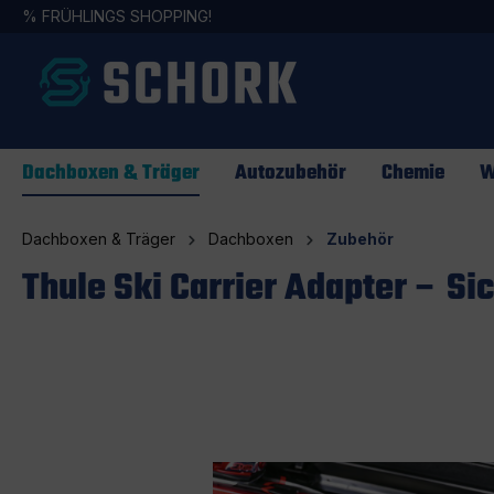
%
FRÜHLINGS SHOPPING!
springen
Zur Hauptnavigation springen
Dachboxen & Träger
Autozubehör
Chemie
W
Dachboxen & Träger
Dachboxen
Zubehör
Thule Ski Carrier Adapter – Si
Bildergalerie überspringen