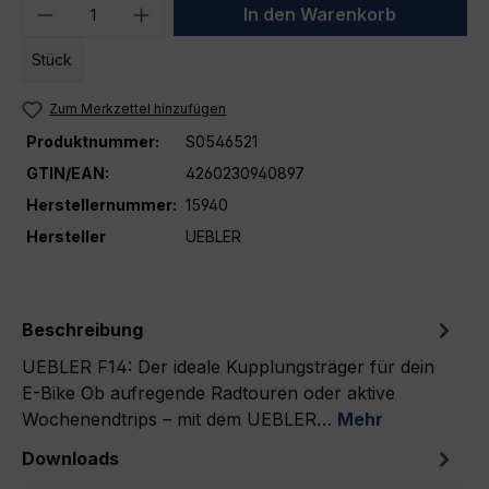
Produkt Anzahl: Gib den gewünschten We
In den Warenkorb
Stück
Zum Merkzettel hinzufügen
Produktnummer:
S0546521
GTIN/EAN:
4260230940897
Herstellernummer:
15940
Hersteller
UEBLER
Beschreibung
UEBLER F14: Der ideale Kupplungsträger für dein
E-Bike Ob aufregende Radtouren oder aktive
Wochenendtrips – mit dem UEBLER…
Mehr
Downloads