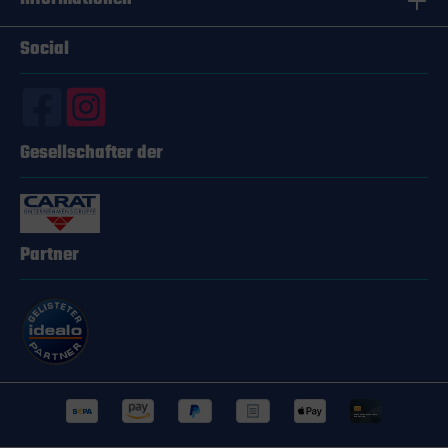
Kupplungsträger. Praktische Griffe: Einfach zu
tragen, egal wohin dein nächstes Abenteuer dich
Social
führt. Effizienter Reißverschluss: Ein
Reißverschluss, der hält, was er verspricht. Für
wen ist die UEBLER F14 Transporttasche ideal? Ob
du ein begeisterter Radsportler oder ein
Wochenend-Warrior bist, diese Tasche erfüllt alle
Anforderungen. Sie ist ideal für: Radsportler, die
Gesellschafter der
ihren Kupplungsträger zu Wettkämpfen und
Events transportieren Familien, die ihre Fahrräder
sicher und bequem zu Campingausflügen
mitnehmen möchten Gelegenheitsradler, die eine
praktische Lagerungsmöglichkeit für die Off-
Season suchen Vielfältige
Partner
Anwendungsmöglichkeiten Die UEBLER F14
Transporttasche ist nicht nur ein Schutz für deinen
Kupplungsträger; sie ist ein multifunktionales
Zubehör, das in verschiedensten Szenarien
brilliert: Sportliche Abenteuer: Dein
Kupplungsträger bleibt während des Transports
zu deinem nächsten Radevent sicher geschützt.
Familiencamping: Keine Sorgen mehr um die
sichere Aufbewahrung der Fahrradausrüstung.
Alles ist in dieser Tasche bestens aufgehoben.
Saisonale Lagerung: Die robusten Materialien und