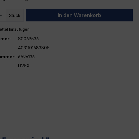
 Anzahl: Gib den gewünschten Wert ein 
In den Warenkorb
Stück
ttel hinzufügen
mer:
S0069536
4031101683805
nummer:
6596136
UVEX