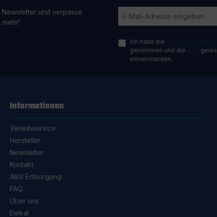
 Newsletter und verpasse
n mehr!
Ich habe die
Datenschutzbes
genommen und die
AGB
gelese
einverstanden.
Informationen
Verleihservice
Hersteller
Newsletter
Kontakt
Altöl Entsorgung
FAQ
Über uns
Elekat