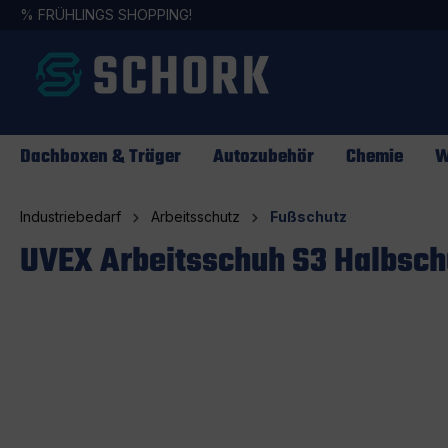
%
FRÜHLINGS SHOPPING!
springen
Zur Hauptnavigation springen
Dachboxen & Träger
Autozubehör
Chemie
W
Industriebedarf
Arbeitsschutz
Fußschutz
UVEX Arbeitsschuh S3 Halbsch
Bildergalerie überspringen