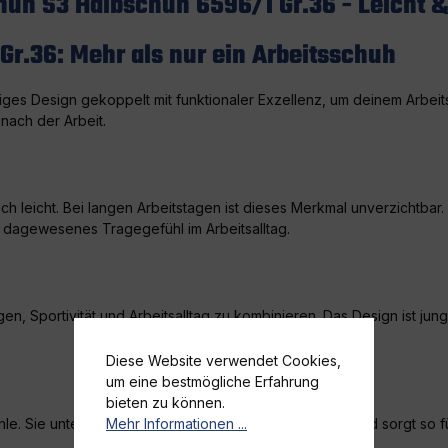
huh S3 Halbschuh 6596/1 Gr.36 - Leicht 
r.36: Mehr als nur ein Arbeitsschuh
iges Design gekoppelt mit funktionaler Exzellenz, um deinem Arbeits
 nach der Arbeit.
lich leicht. Bei langen Arbeitstagen ist dieses Merkmal unverzichtbar.
e dagewesenes Tragegefühl im Arbeitsalltag.
, Sportivität und Arbeitsalltag zu kombinieren. Das Design ist jung,
Diese Website verwendet Cookies,
um eine bestmögliche Erfahrung
bieten zu können.
ohle. Sie unterstützt den natürlichen Bewegungsablauf und sorgt s
Mehr Informationen ...