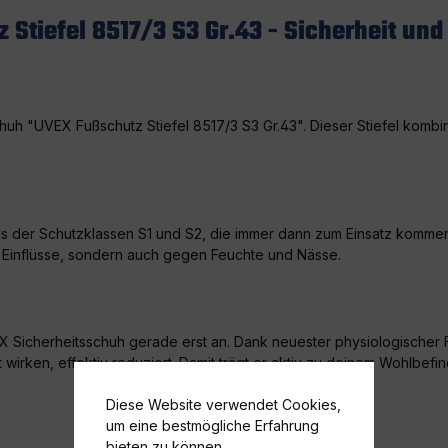
Stiefel 8517/3 S3 Gr.43 - Sicherheit und
huh "UVEX Fußschutz Stiefel 8517/3 S3 Gr.43". Dieser Stiefel kombin
 der Schutzklassen S1 und S2, die immer dann zum Einsatz kommen, 
 Einflüsse, sondern auch gegen Feuchte und Nässe.
X Sicherheitsschuh gerade erst an. Dank neuester physiologische
irken, effektiv reduziert. Damit trägt er aktiv zu deinem Wohlbefi
Diese Website verwendet Cookies,
um eine bestmögliche Erfahrung
bieten zu können.