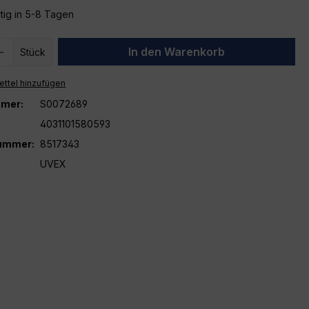
tig in 5-8 Tagen
 Anzahl: Gib den gewünschten Wert ein 
In den Warenkorb
Stück
ttel hinzufügen
mer:
S0072689
4031101580593
nummer:
8517343
UVEX