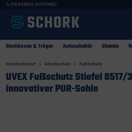
%
FRÜHLINGS SHOPPING!
springen
Zur Hauptnavigation springen
Dachboxen & Träger
Autozubehör
Chemie
W
Industriebedarf
Arbeitsschutz
Fußschutz
UVEX Fußschutz Stiefel 8517/3 
innovativer PUR-Sohle
Bildergalerie überspringen