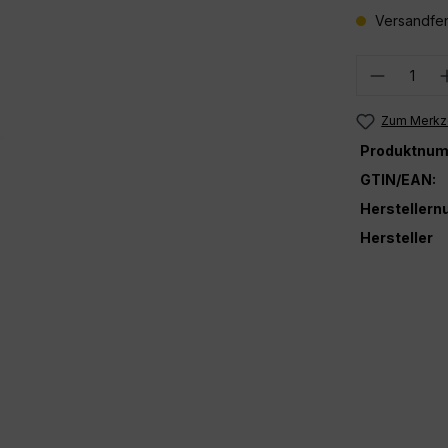
Versandfer
Produkt
Zum Merkze
Produktnum
GTIN/EAN:
Hersteller
Hersteller