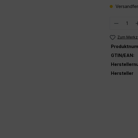
Versandfer
Produkt
Zum Merkze
Produktnum
GTIN/EAN:
Hersteller
Hersteller