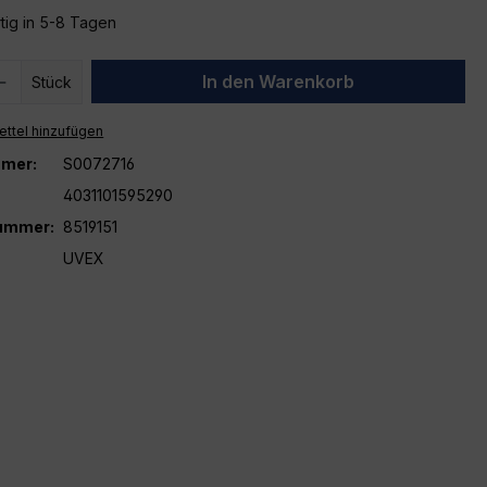
tig in 5-8 Tagen
 Anzahl: Gib den gewünschten Wert ein 
In den Warenkorb
Stück
ttel hinzufügen
mer:
S0072716
4031101595290
nummer:
8519151
UVEX