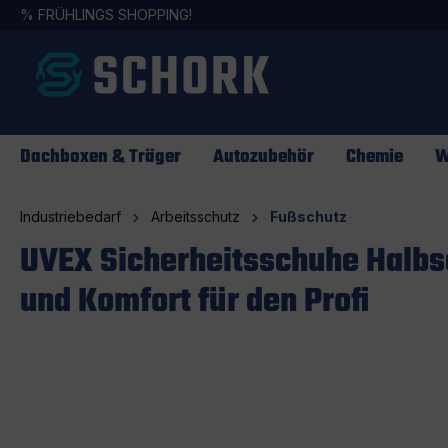
%
FRÜHLINGS SHOPPING!
springen
Zur Hauptnavigation springen
Dachboxen & Träger
Autozubehör
Chemie
W
Industriebedarf
Arbeitsschutz
Fußschutz
UVEX Sicherheitsschuhe Halbsc
und Komfort für den Profi
Bildergalerie überspringen