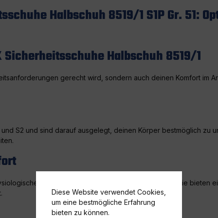
sschuhe Halbschuh 8519/1 S1P Gr. 51: Op
X Sicherheitsschuhe Halbschuh 8519/1
itsanforderungen gerecht wird, sondern auch deinen Komfort im Arbe
und S2 und sind darauf ausgelegt, deinen Körper bestmöglich zu u
iten.
ort
siologischer Forschung und innovativer Technologien. Sie bieten e
Diese Website verwendet Cookies,
.
um eine bestmögliche Erfahrung
bieten zu können.