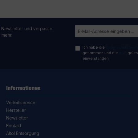
 Newsletter und verpasse
n mehr!
Ich habe die
Datenschutzbes
genommen und die
AGB
gelese
einverstanden.
Informationen
Verleihservice
Hersteller
Newsletter
Kontakt
Altöl Entsorgung