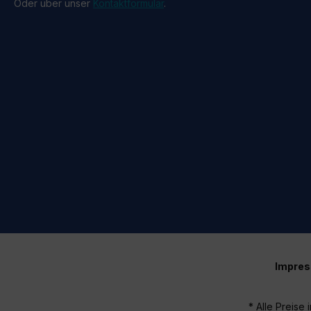
Oder über unser
Kontaktformular
.
Impre
* Alle Preise 