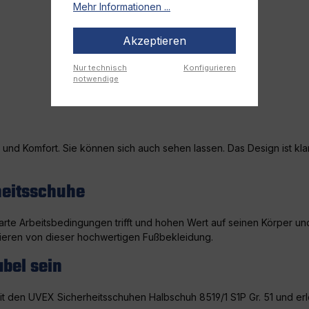
Mehr Informationen ...
Akzeptieren
Nur technisch
Konfigurieren
notwendige
und Komfort. Sie können sich auch sehen lassen. Das Design ist klar
heitsschuhe
harte Arbeitsbedingungen trifft und hohen Wert auf seinen Körper u
fitieren von dieser hochwertigen Fußbekleidung.
bel sein
mit den UVEX Sicherheitsschuhen Halbschuh 8519/1 S1P Gr. 51 und e