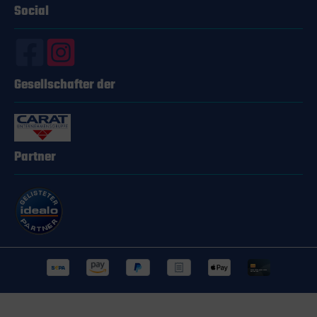
Social
strapazierfähige Konstruktion Sicherer Halt für
Beleuchtung aller Art Optimale Ausleuchtung auf
kurzen und langen Fahrten Für wen eignet sich
der UEBLER Leuchtenarm? Dieser Leuchtenarm ist
für jeden geeignet, der großen Wert auf eine
sichere Fahrradbeleuchtung legt. Besonders
Gesellschafter der
Radfahrer, die ihre Räder regelmäßig
transportieren, kommen um dieses Produkt nicht
herum. Ob Hobbyradler, Profisportler oder
Fahrradboten – der UEBLER Leuchtenarm ist dein
zuverlässiger Begleiter und sorgt stets für eine
optimale Ausleuchtung deines Fahrradtransports.
Partner