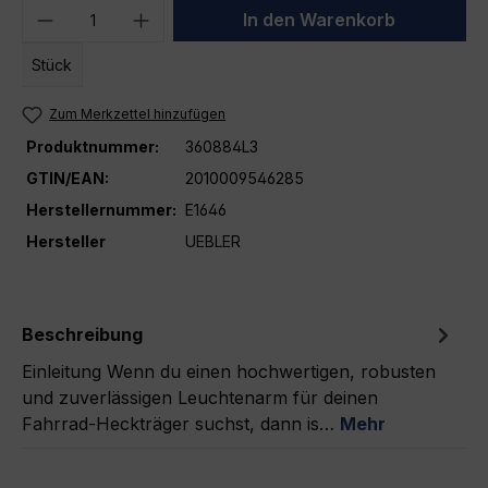
Produkt Anzahl: Gib den gewünschten We
In den Warenkorb
Stück
Zum Merkzettel hinzufügen
Produktnummer:
360884L3
GTIN/EAN:
2010009546285
Herstellernummer:
E1646
Hersteller
UEBLER
Beschreibung
Einleitung Wenn du einen hochwertigen, robusten
und zuverlässigen Leuchtenarm für deinen
Fahrrad-Heckträger suchst, dann is…
Mehr