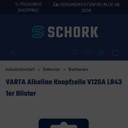
%
FRÜHLINGS
VERSANDKOSTENFREI IN DE AB
alt springen
SHOPPING!
200€
Industriebedarf
Batterien
Batterien
VARTA Alkaline Knopfzelle V12GA LR43
1er Blister
Bildergalerie überspringen