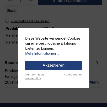
In den Warenkorb
Stück
Zum Merkzettel hinzufügen
Produktnummer:
S0124624
Herstellernummer:
800456
Diese Website verwendet Cookies,
Hersteller
ZARGES
um eine bestmögliche Erfahrung
bieten zu können.
Mehr Informationen ...
Beschreibung
Akzeptieren
Erstklassige Qualität: ZARGES Scharnier für
Nur technisch
Konfigurieren
Fahrgerüstplattformen Du suchst nach
notwendige
zuverlässigem und langlebigem Zubehör für…
Mehr