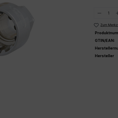
Produkt
Zum Merkze
Produktnum
GTIN/EAN:
Hersteller
Hersteller