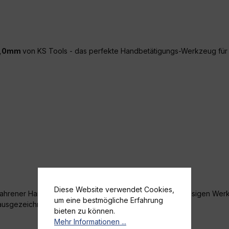
32,0mm
von KS Tools - das perfekte Handbetätigungs-Werkzeug für al
Diese Website verwendet Cookies,
 erfahrener Handwerker auf der Suche nach einem zuverlässigen Wer
um eine bestmögliche Erfahrung
 ausgezeichnete Wahl.
bieten zu können.
Mehr Informationen ...