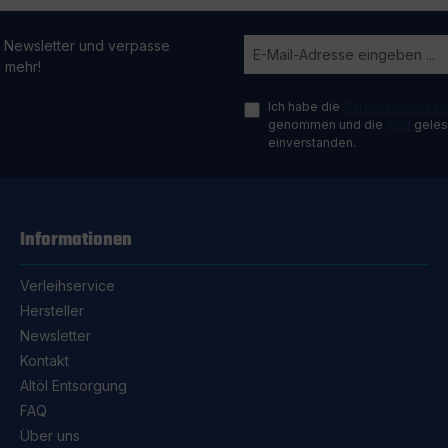
 Newsletter und verpasse
n mehr!
Ich habe die
Datenschutzbes
genommen und die
AGB
gelese
einverstanden.
Informationen
Verleihservice
Hersteller
Newsletter
Kontakt
Altöl Entsorgung
FAQ
Über uns