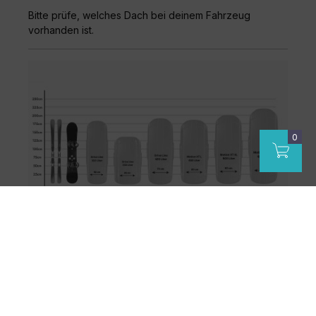
Bitte prüfe, welches Dach bei deinem Fahrzeug
vorhanden ist.
Dachboxverleih Köln: Mehr Platz
für Ihr Abenteuer
Egal, ob Sommerurlaub, Skitrip im Winter oder ein