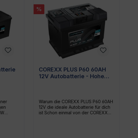
%
terie
COREXX PLUS P60 60AH
12V Autobatterie - Hohe
ür
Leistung & Zuverlässig
iner
Warum die COREXX PLUS P60 60AH
gen
12V die ideale Autobatterie für dich
LKW
ist Schon einmal von der COREXX
REXX
PLUS P60 60AH 12V gehört? Sie ist
12V
nicht nur eine Autobatterie, sie ist DIE
Dieser
Autobatterie, die du für dein
ten
Fahrzeug brauchst. Sie gehört zur