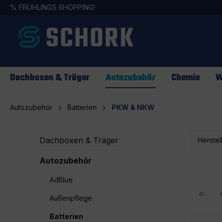
%
FRÜHLINGS SHOPPING!
springen
Zur Hauptnavigation springen
Dachboxen & Träger
Autozubehör
Chemie
W
Autozubehör
Batterien
PKW & NKW
Dachboxen & Träger
Herstel
Autozubehör
AdBlue
Außenpflege
Batterien