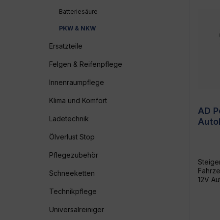
Batteriesäure
PKW & NKW
Ersatzteile
Felgen & Reifenpflege
Innenraumpflege
Klima und Komfort
AD P
Ladetechnik
Auto
Kält
Ölverlust Stop
Pflegezubehör
Steige
Fahrze
Schneeketten
12V Au
zuverl
Technikpflege
Autoba
NKW? D
Universalreiniger
12V Au