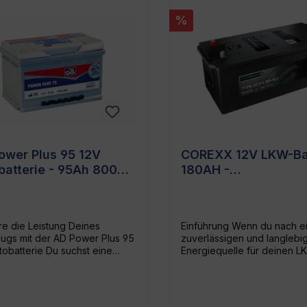
%
ower Plus 95 12V
COREXX 12V LKW-Bat
batterie - 95Ah 800A
180AH -
eprüfstrom
Hochleistungsakku f
Nutzfahrzeuge
re die Leistung Deines
Einführung Wenn du nach e
ugs mit der AD Power Plus 95
zuverlässigen und langlebi
tobatterie Du suchst eine
Energiequelle für deinen 
ässige und leistungsstarke
suchst, bist du mit der CO
tterie für Deinen PKW oder
Truck 680 108 SHD 180AH 
ann ist die AD Power Plus 95
Batterie bestens versorgt. 
tobatterie - 95Ah 800A
Akku wurde von renommier