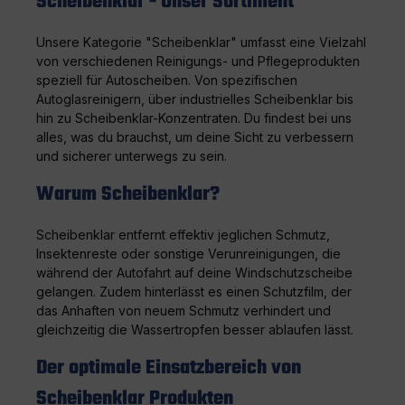
Scheibenklar - Unser Sortiment
auf und wische sie gründlich ab. Auf diese
Weise kannst du sicher sein, dass du immer
Unsere Kategorie "Scheibenklar" umfasst eine Vielzahl
eine klare Sicht auf die Straße hast, egal bei
von verschiedenen Reinigungs- und Pflegeprodukten
welchen Bedingungen du fährst. Vertraue
auf Qualität von AD-CT CHEMIE Mit mehr als
speziell für Autoscheiben. Von spezifischen
zwei Jahrzehnten in der Chemiebranche hat
Autoglasreinigern, über industrielles Scheibenklar bis
AD-CT CHEMIE einen festen Ruf als
hin zu Scheibenklar-Konzentraten. Du findest bei uns
Hersteller von hochwertigen Produkten
alles, was du brauchst, um deine Sicht zu verbessern
aufgebaut. Mit dem Scheibenklar Extra Fast
und sicherer unterwegs zu sein.
kannst du diese Qualität direkt auf deine
Windschutzscheibe bringen und jede Fahrt
Warum Scheibenklar?
zu einer sicheren und angenehmen
Erfahrung machen.
Scheibenklar entfernt effektiv jeglichen Schmutz,
Insektenreste oder sonstige Verunreinigungen, die
während der Autofahrt auf deine Windschutzscheibe
gelangen. Zudem hinterlässt es einen Schutzfilm, der
das Anhaften von neuem Schmutz verhindert und
gleichzeitig die Wassertropfen besser ablaufen lässt.
Der optimale Einsatzbereich von
Scheibenklar Produkten