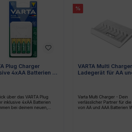
%
A Plug Charger
VARTA Multi Charge
sive 4xAA Batterien -
Ladegerät für AA u
eitiges Ladegerät für
Batterien - hohe Lei
täglichen Gebrauch
und Langlebigkeit
ick über das VARTA Plug
Varta Multi Charger - Dein
r inklusive 4xAA Batterien
verlässlicher Partner für di
mmen bei deinem neuen,
von AA und AAA Batterien Wenn du
ässigen Energiepartner - dem
auf der Suche nach einem
ierten VARTA Plug Charger
praktischen, leistungsstark
ive 4xAA Batterien. Mach
vielseitigen Ladegerät bist,
s mit dem ständigen Kaufen
liegt mit dem VARTA Multi C