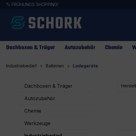
%
FRÜHLINGS SHOPPING!
springen
Zur Hauptnavigation springen
Dachboxen & Träger
Autozubehör
Chemie
W
Industriebedarf
Batterien
Ladegeräte
Dachboxen & Träger
Herstel
Autozubehör
Chemie
Werkzeuge
Industriebedarf