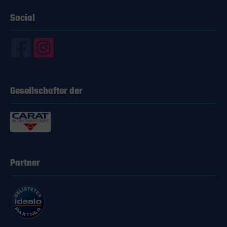
gleichzeitig aufladen müssen, wie
 Design
zum Beispiel Smartphones, Tablets,
Social
Kameras oder Gaming-Zubehör.
n einem
Zuverlässigkeit und Qualität von
Varta Varta steht seit über 130
erät
Jahren für Qualität und
Zuverlässigkeit im Bereich der
TA Multi
Energieversorgung. Mit dem Varta
jedermann
Speed Charger 38W setzt der
 seine
Hersteller seinen hohen Standard
Gesellschafter der
st
fort. Du kannst Dich darauf
eignet,
verlassen, dass Deine Geräte sicher
und AAA
und schnell geladen werden. Fazit
as,
Zeit ist ein kostbares Gut. Der Varta
enungen
Speed Charger 38W hilft Dir, diese
t dem
Zeit optimal zu nutzen. Schnelles,
bist du
sicheres Laden und die Kompatibilität
mit vielen Geräten machen diesen
Partner
 Multi
Speed Charger zum idealen
Begleiter in Deinem Alltag. Probiere
i Charger
es aus und überzeuge Dich selbst!
egleiter.
aren
nt auf.
em