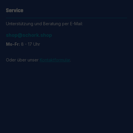
legen.
den Ur
Service
sicher
Spielz
Unterstützung und Beratung per E-Mail:
betrie
Plug C
Batteri
shop@schork.shop
dich. Anwendungsfälle des VARTA
Mo-Fr:
8 - 17 Uhr
Plug Chargers Im
alle e
Hausha
Oder über unser
Kontaktformular
.
verwen
für de
Campin
dieses
Stich.
unterw
kompak
Tasche
Reisebegleiter
zufrie
dich f
inklus
die Vor
Qualitä