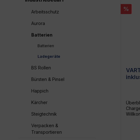
%
Arbeitsschutz
Aurora
Batterien
Batterien
Ladegeräte
BS Rollen
VART
inklu
Bürsten & Pinsel
Viels
den 
Happich
Kärcher
Überbl
Charge
Steigtechnik
Willko
zuverl
raffin
Verpacken &
inklus
Transportieren
Schlus