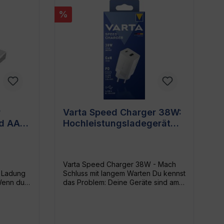
%
r
Varta Speed Charger 38W:
nd AAA
Hochleistungsladegerät
stung
mit USB-C und USB-A
Anschlüssen
Varta Speed Charger 38W - Mach
e Ladung
Schluss mit langem Warten Du kennst
das Problem: Deine Geräte sind am
Ende des Tages alle leer und es
en und
dauert eine Ewigkeit bis sie wieder
 dann
einsatzbereit sind. Das muss nicht
harger
sein. Mit dem Varta Speed Charger