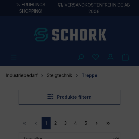
%
FRÜHLINGS
VERSANDKOSTENFREI IN DE AB
alt springen
SHOPPING!
200€
Industriebedarf
Steigtechnik
Treppe
Produkte filtern
1
2
3
4
5