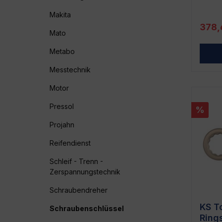
du bra
Ausfüh
Makita
spezie
378,
entwic
Mato
Profi-Klasse. 
FlankTr
Metabo
und Pa
Kröpfu
Messtechnik
ermögl
zugäng
Motor
proble
hinaus
Pressol
%
für ei
höhere
Projahn
Risiko
Werkze
Reifendienst
bedeut
Effizie
Schleif - Trenn -
Hervor
Zerspannungstechnik
hochwe
TOOLS 
Schraubendreher
hochwe
geferti
KS T
Schraubenschlüssel
Legier
Ring
korros