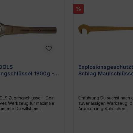
%
OOLS
Explosionsgeschützt
ingschlüssel 1900g -
Schlag Maulschlüsse
i-Werkzeug für hohe
KS Tools - SW 23
hmomente
Aluminium-Bronze,
korrosions- und ve
LS Zugringschlüssel - Dein
Einführung Du suchst nach 
tives Werkzeug für maximale
zuverlässigen Werkzeug, d
mente Du willst ein
Arbeiten in gefährlichen
ug, das dir einen
Umgebungen einsetzen kan
gslosen und sicheren Betrieb
robuste KS TOOLS Alumini
iert? Der KS TOOLS
Bronze Zugmaulschlüssel SW
gschlüssel ist genau das, was
die Lösung, die Du brauchst