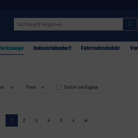
erkzeuge
Industriebedarf
Fahrradzubehör
Ver
l
ler
Preis
Sofort verfügbar
1
2
3
4
5