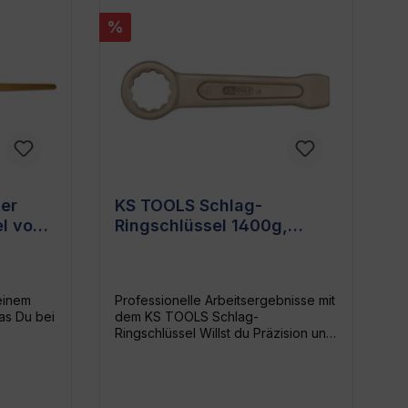
%
er
KS TOOLS Schlag-
l von
Ringschlüssel 1400g,
explosionsgeschützt,
korrosionsbeständig
einem
Professionelle Arbeitsergebnisse mit
as Du bei
dem KS TOOLS Schlag-
Ringschlüssel Willst du Präzision und
nst? Der
Stabilität bei besonders schweren
um-
Montagen erreichen? Suchst du
 23 ist
nach einer Lösung, die robust,
. Mit
langlebig und effizient ist? Dann ist