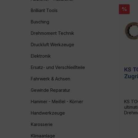
%
Brilliant Tools
Busching
Drehmoment Technik
Druckluft Werkzeuge
Elektronik
Ersatz- und Verschleißteile
KS T
Zugr
Fahrwerk & Achsen
Prof
Dre
Gewinde Reparatur
Hammer - Meißel - Körner
KS TOO
ultima
Drehmo
Handwerkzeuge
Werkze
reibun
Karosserie
garant
Zugrin
Klimaanlage