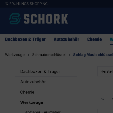
%
FRÜHLINGS SHOPPING!
springen
Zur Hauptnavigation springen
Dachboxen & Träger
Autozubehör
Chemie
W
Werkzeuge
Schraubenschlüssel
Schlag Maulschlüsse
Dachboxen & Träger
Herstel
Autozubehör
Chemie
Werkzeuge
Abzieher - Auszieher