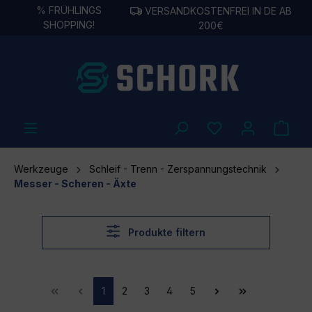
%
FRÜHLINGS
VERSANDKOSTENFREI IN DE AB
alt springen
SHOPPING!
200€
Werkzeuge
Schleif - Trenn - Zerspannungstechnik
Messer - Scheren - Äxte
Produkte filtern
1
2
3
4
5