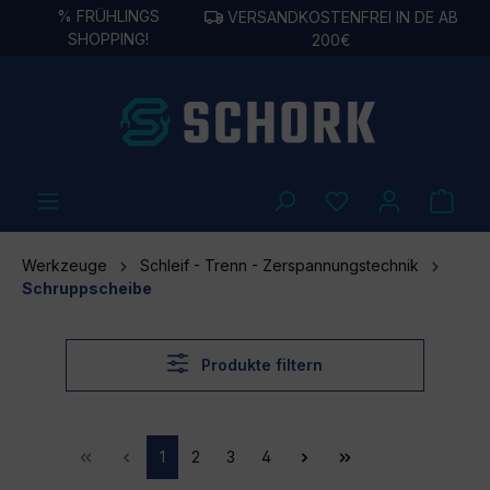
%
FRÜHLINGS
VERSANDKOSTENFREI IN DE AB
alt springen
SHOPPING!
200€
Werkzeuge
Schleif - Trenn - Zerspannungstechnik
Schruppscheibe
Produkte filtern
1
2
3
4