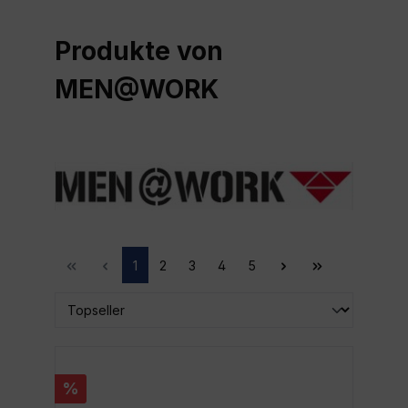
Produkte von
MEN@WORK
1
2
3
4
5
%