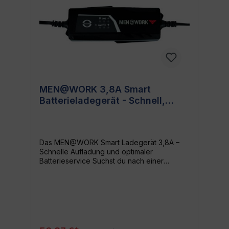
MEN@WORK 3,8A Smart
Batterieladegerät - Schnell,
Sicher, Universell
Das MEN@WORK Smart Ladegerät 3,8A –
Schnelle Aufladung und optimaler
Batterieservice Suchst du nach einer
effektiven und schnellen Möglichkeit, deine
Batterien aufzuladen? Das MEN@WORK
Smart Ladegerät 3,8A, unter der EAN
2016557988003 gelistet, steht für optimale
Ladeleistung und sicheren Gebrauch.
Überlegene Technologie mit smartem
Design Dieses Smart Ladegerät kombiniert