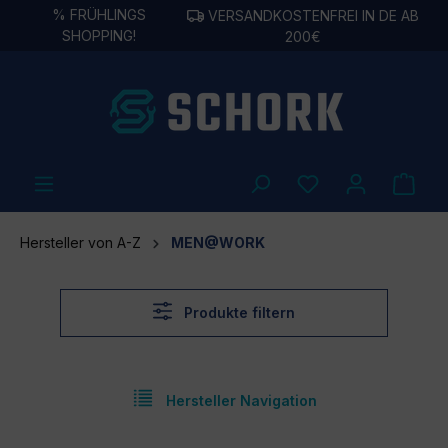
%
FRÜHLINGS
VERSANDKOSTENFREI IN DE AB
alt springen
SHOPPING!
200€
Hersteller von A-Z
MEN@WORK
Produkte filtern
Hersteller Navigation