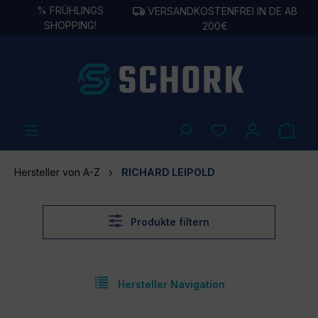
%
FRÜHLINGS
VERSANDKOSTENFREI IN DE AB
alt springen
SHOPPING!
200€
Hersteller von A-Z
RICHARD LEIPOLD
Produkte filtern
Hersteller Navigation