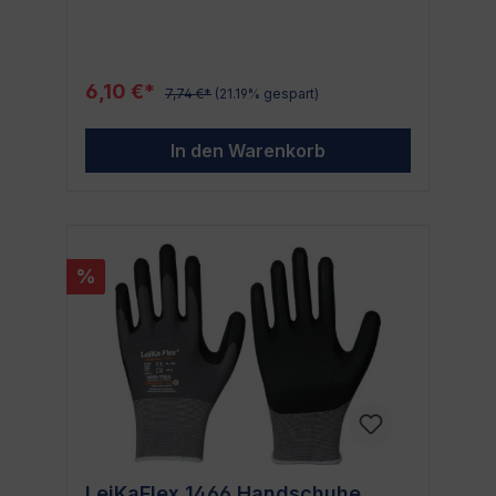
ideal für eine Vielzahl von Anwendungen.
Ob im professionellen Umfeld oder für
private Projekte, dieser Handschuh bietet
dir den optimalen Schutz und Komfort, den
6,10 €*
7,74 €*
(21.19% gespart)
du brauchst. Warum
Schnittschutzhandschuhe?
Schnittschutzhandschuhe sind unerlässlich,
In den Warenkorb
um deine Hände vor Schnittverletzungen zu
schützen. Sie sind aus speziellen Materialien
gefertigt, die verhindern, dass scharfe
Klingen durchdringen. Dies macht sie
besonders wichtig in Berufen, die den
Umgang mit scharfen Werkzeugen
%
beinhalten, wie in der Bau-, Glas- oder
Metallindustrie. Aber auch Heimwerker und
Hobby-Gärtner profitieren von der
Verwendung dieser langlebigen und
schützenden Handschuhe. Eigenschaften
des Schnittschutzhandschuhs Neongrün
Material: Hochleistungs-Polyethylenfaser
(HPPE) für exzellenten Schutz und
Flexibilität Farbe: Neongrün für optimale
Sichtbarkeit Größe: Verschiedene Größen
erhältlich für perfekten Sitz
LeiKaFlex 1466 Handschuhe